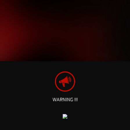
baru 2026
WARNING !!!
0 Game Viral Terbaru 2026