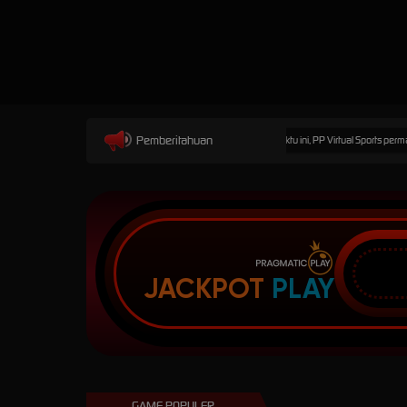
Pemberitahuan
 dari 14.59.59 sampai 30-Sep-2026 14.59.59. Selama waktu ini, PP Virtual Sports permainan ti
JACKPOT
PLAY
GAME POPULER