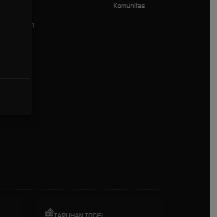
n
Komunitas
2164365944
TARUHAN TOGEL