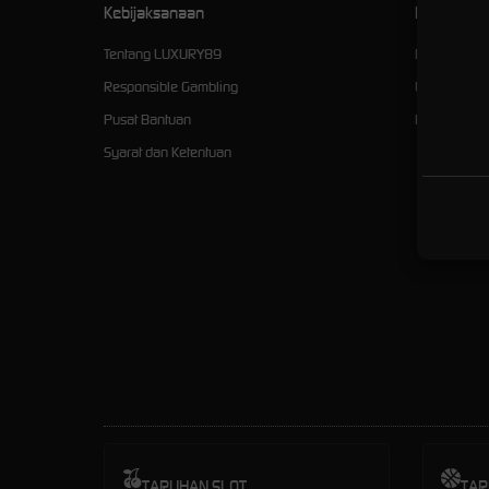
Kebijaksanaan
Platform
Tentang LUXURY89
Promosi
Responsible Gambling
Loyalty
Pusat Bantuan
Referral
Syarat dan Ketentuan
TARUHAN SLOT
TAR