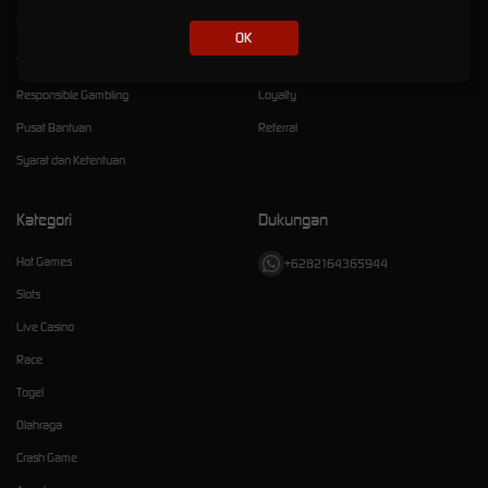
Kebijaksanaan
Platform
OK
Tentang LUXURY89
Promosi
Responsible Gambling
Loyalty
Pusat Bantuan
Referral
Syarat dan Ketentuan
Kategori
Dukungan
Hot Games
+6282164365944
Slots
Live Casino
Race
Togel
Olahraga
Crash Game